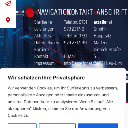
»
»
»
NAVIGATION
KONTAKT
ANSCHRIFT
Startseite
Telefon:
0731
accello
net
Leistungen
979 2317-0
GmbH -
Aktuelles
Telefax: 0731
Hauptsitz
Unternehmen
979 2317-99
Marlene-
Karriere
Dietrich-Straße
Kontakt
E-Mail:
5
Impressum
info@accellonet.com
89231 Neu-Ulm
Datenschutz
Internet:
www.accellonet.com
Wir schätzen Ihre Privatsphäre
Wir verwenden Cookies, um Ihr Surferlebnis zu verbessern,
personalisierte Anzeigen oder Inhalte einzusetzen und
unseren Datenverkehr zu analysieren. Wenn Sie auf „Alle
akzeptieren" klicken, stimmen Sie der Anwendung von
Cookies zu.