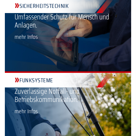
»
SICHERHEITSTECHNIK
Umfassender Schutz für Mensch und
Anlagen.
mehr Infos
»
FUNKSYSTEME
Zuverlässige Notfall- und
Betriebskommunikation.
mehr Infos