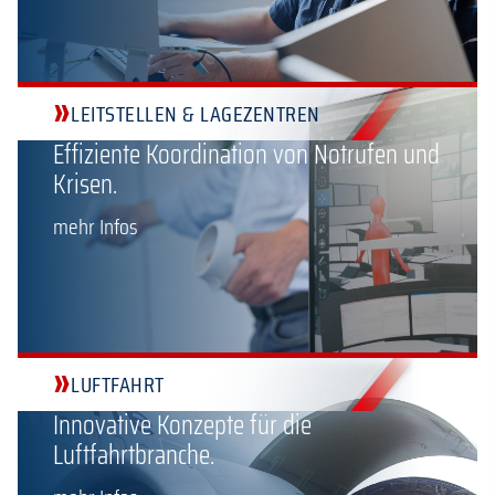
»
LEITSTELLEN & LAGEZENTREN
Effiziente Koordination von Notrufen und
Krisen.
mehr Infos
»
LUFTFAHRT
Innovative Konzepte für die
Luftfahrtbranche.