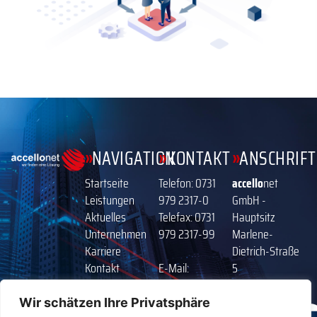
»
»
»
NAVIGATION
KONTAKT
ANSCHRIFT
Startseite
Telefon:
0731
accello
net
Leistungen
979 2317-0
GmbH -
Aktuelles
Telefax: 0731
Hauptsitz
Unternehmen
979 2317-99
Marlene-
Karriere
Dietrich-Straße
Kontakt
E-Mail:
5
Impressum
info@accellonet.com
89231 Neu-Ulm
Datenschutz
Internet:
Wir schätzen Ihre Privatsphäre