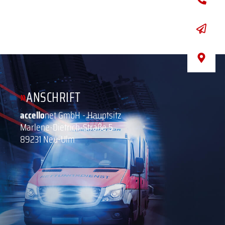
»
ANSCHRIFT
accello
net GmbH - Hauptsitz
Marlene-Dietrich-Straße 5
89231 Neu-Ulm